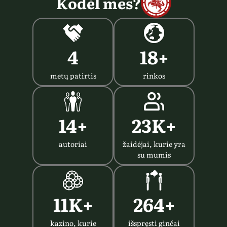
Kodėl mes?
5
20
+
metų patirtis
rinkos
15
+
25
K+
autoriai
žaidėjai, kurie yra
su mumis
12
K+
300
+
kazino, kurie
išspręsti ginčai