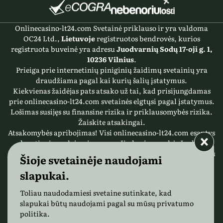
Onlinecasino-lt24.com Svetainė priklauso ir yra valdoma
OC24 Ltd.,
Lietuvoje
registruotos bendrovės, kurios
registruota buveinė yra adresu
Juodvarnių Sodų 17-oji g. 1,
10236 Vilnius
.
Prieiga prie internetinių piniginių žaidimų svetainių yra
draudžiama pagal kai kurių šalių įstatymus.
Kiekvienas žaidėjas pats atsako už tai, kad prisijungdamas
prie onlinecasino-lt24.com svetainės elgtųsi pagal įstatymus.
Lošimas susijęs su finansine rizika ir priklausomybės rizika.
Žaiskite atsakingai.
Atsakomybės apribojimas! Visi onlinecasino-lt24.com esantys
logotipai naudojami gavus pačių kazino prekės ženklų
leidimą ir sutikimą. Visos pretenzijos ir skundai dėl svetainės
Šioje svetainėje naudojami
bus nagrinėjami teisme.
slapukai.
©
OnlineCasino-LT24.com
2026. Visos teisės saugomos.
Toliau naudodamiesi svetaine sutinkate, kad
slapukai būtų naudojami pagal su mūsų privatumo
politika.