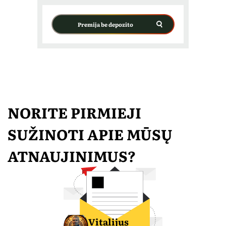
Premija be depozito
NORITE PIRMIEJI
SUŽINOTI APIE MŪSŲ
ATNAUJINIMUS?
Vitalijus