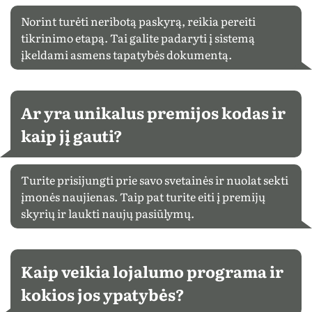
Norint turėti neribotą paskyrą, reikia pereiti
tikrinimo etapą. Tai galite padaryti į sistemą
įkeldami asmens tapatybės dokumentą.
Ar yra unikalus premijos kodas ir
kaip jį gauti?
Turite prisijungti prie savo svetainės ir nuolat sekti
įmonės naujienas. Taip pat turite eiti į premijų
skyrių ir laukti naujų pasiūlymų.
Kaip veikia lojalumo programa ir
kokios jos ypatybės?