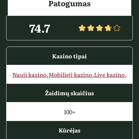
Patogumas
74.7
Kazino tipai
Nauji kazino
,
Mobilieji kazino
,
Live kazino
,
Žaidimų skaičius
100+
Kūrėjas