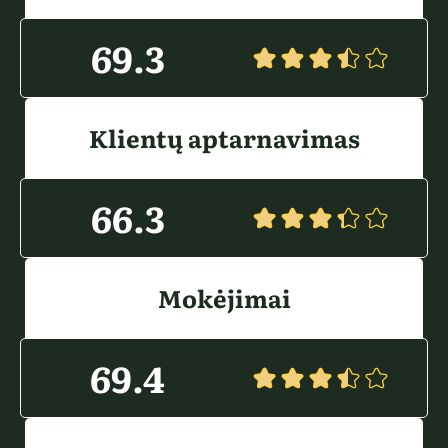
69.3
Klientų aptarnavimas
66.3
Mokėjimai
69.4